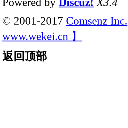
Powered by
Discuz!
X3.4
© 2001-2017
Comsenz Inc.
www.wekei.cn 】
返回顶部