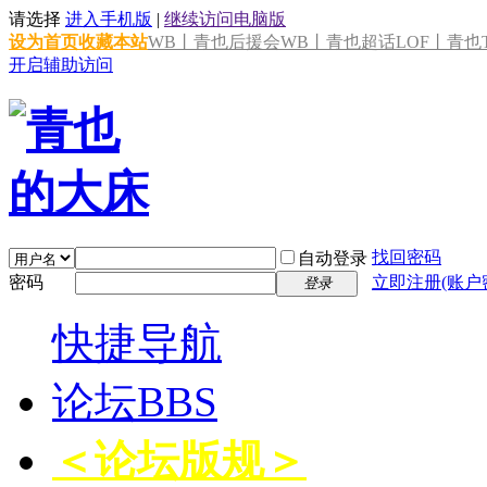
请选择
进入手机版
|
继续访问电脑版
设为首页
收藏本站
WB丨青也后援会
WB丨青也超话
LOF丨青也T
开启辅助访问
找回密码
自动登录
密码
立即注册(账户
登录
快捷导航
论坛
BBS
＜论坛版规＞