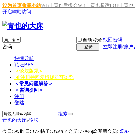
设为首页
收藏本站
WB丨青也后援会
WB丨青也超话
LOF丨青也T
开启辅助访问
找回密码
自动登录
密码
立即注册(账户
登录
快捷导航
论坛
BBS
＜论坛版规＞
◀ 注册并回复版规即可浏览
＜常见问题解答＞
＜咨询提问＞
注册
登陆
搜索
青也的大床
»
论坛
今日:
90
|
昨日:
177
|
帖子:
359487
|
会员:
77946
|
欢迎新会员:
爱A7