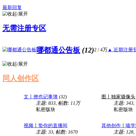
最新回复
无需注册专区
哪都通公告板
(12)
2
/
4万
▲ 近期注册登录
同人创作区
文丨撩也记事簿
(32)
图丨独家摄像头
主题: 833
,
帖数:
11万
主题: 343
,
私密版块
私密版块
视频丨蛰你的直播间
其他创作丨嗑学
主题: 33
,
帖数: 1670
主题: 128
,