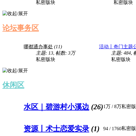
私密版块
私密版块
论坛事务区
哪都通办事处
(11)
活动丨奇门主题
主题: 13
,
帖数:
3万
主题: 484
,
私密版块
私密版块
休闲区
水区｜碧游村小溪边
(26)
1万
/
8万
私密版
资源丨术士恋爱实录
(1)
私密版
94
/ 1760