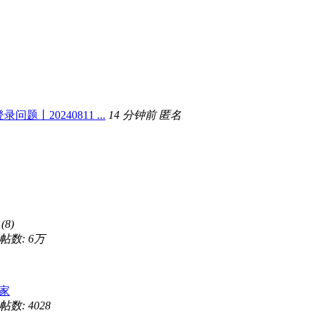
问题丨20240811 ...
14 分钟前
匿名
(8)
帖数:
6万
家
帖数: 4028