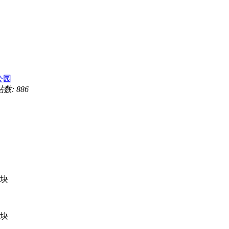
公园
帖数: 886
块
块