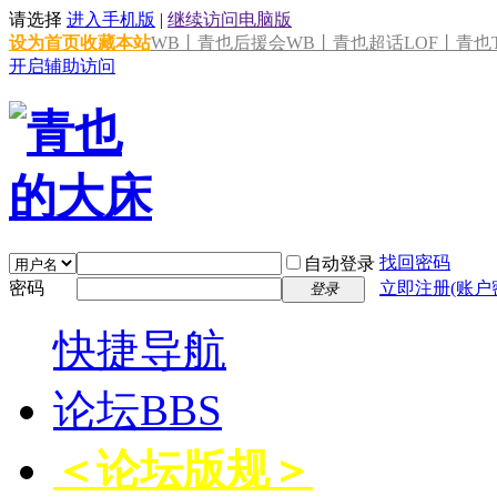
请选择
进入手机版
|
继续访问电脑版
设为首页
收藏本站
WB丨青也后援会
WB丨青也超话
LOF丨青也T
开启辅助访问
找回密码
自动登录
密码
立即注册(账户
登录
快捷导航
论坛
BBS
＜论坛版规＞