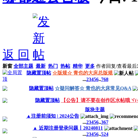
返 回
新窗
全部主题
最新
热门
热帖
精华
更多
作者
回复/查看
最后
隐藏置顶帖
☆版规☆ 青也的大床总版规
...
2
3
4
5
6
..
768
隐藏置顶帖
☆疑问解答☆ 青也的大床常见Q&A
隐藏置顶帖
【公告】请不要在创作区水帖哦ヾ(=･
版块主题
▲注册前须知 | 2024公告
...
2
3
4
5
6
..
367
▲ 近期注册登录问题丨20240811
...
2
3
4
5
6
..
524