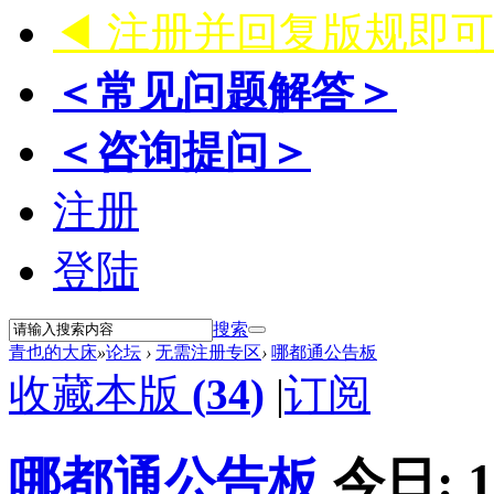
◀ 注册并回复版规即
＜常见问题解答＞
＜咨询提问＞
注册
登陆
搜索
青也的大床
»
论坛
›
无需注册专区
›
哪都通公告板
收藏本版
(
34
)
|
订阅
哪都通公告板
今日:
1