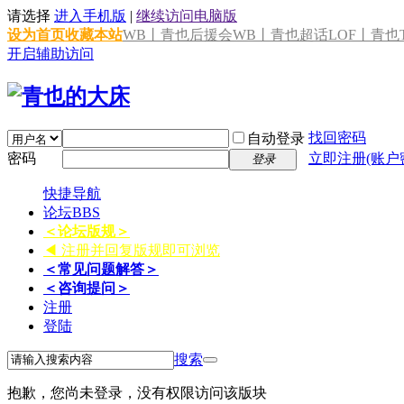
请选择
进入手机版
|
继续访问电脑版
设为首页
收藏本站
WB丨青也后援会
WB丨青也超话
LOF丨青也T
开启辅助访问
找回密码
自动登录
密码
立即注册(账户
登录
快捷导航
论坛
BBS
＜论坛版规＞
◀ 注册并回复版规即可浏览
＜常见问题解答＞
＜咨询提问＞
注册
登陆
搜索
抱歉，您尚未登录，没有权限访问该版块