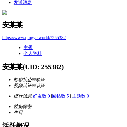
发送消息
安某某
https://www.qingye.world/?255382
主题
个人资料
安某某
(UID: 255382)
邮箱状态
未验证
视频认证
未认证
统计信息
好友数 0
|
回帖数 5
|
主题数 0
性别
保密
生日
-
活跃概况