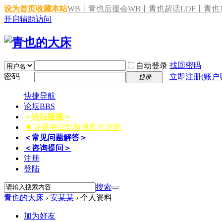
设为首页
收藏本站
WB丨青也后援会
WB丨青也超话
LOF丨青也T
开启辅助访问
找回密码
自动登录
密码
立即注册(账户
登录
快捷导航
论坛
BBS
＜论坛版规＞
◀ 注册并回复版规即可浏览
＜常见问题解答＞
＜咨询提问＞
注册
登陆
搜索
青也的大床
›
安某某
›
个人资料
加为好友