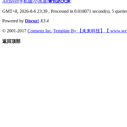
Archiver
|
手机版
|
小黑屋
|
青也的大床
GMT+8, 2026-8-6 23:39
, Processed in 0.018071 second(s), 5 queries
Powered by
Discuz!
X3.4
© 2001-2017
Comsenz Inc.
Template By 【未来科技】【 www.wek
返回顶部