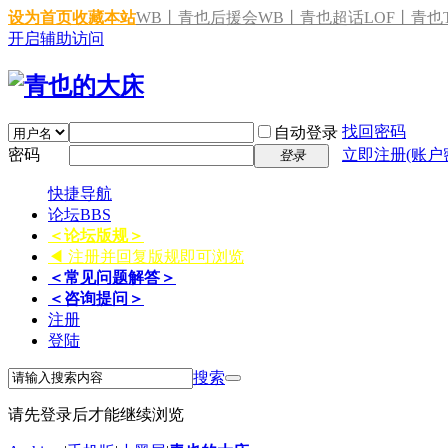
设为首页
收藏本站
WB丨青也后援会
WB丨青也超话
LOF丨青也T
开启辅助访问
找回密码
自动登录
密码
立即注册(账户
登录
快捷导航
论坛
BBS
＜论坛版规＞
◀ 注册并回复版规即可浏览
＜常见问题解答＞
＜咨询提问＞
注册
登陆
搜索
请先登录后才能继续浏览