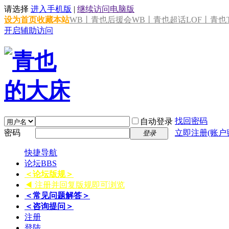
请选择
进入手机版
|
继续访问电脑版
设为首页
收藏本站
WB丨青也后援会
WB丨青也超话
LOF丨青也T
开启辅助访问
找回密码
自动登录
密码
立即注册(账户
登录
快捷导航
论坛
BBS
＜论坛版规＞
◀ 注册并回复版规即可浏览
＜常见问题解答＞
＜咨询提问＞
注册
登陆