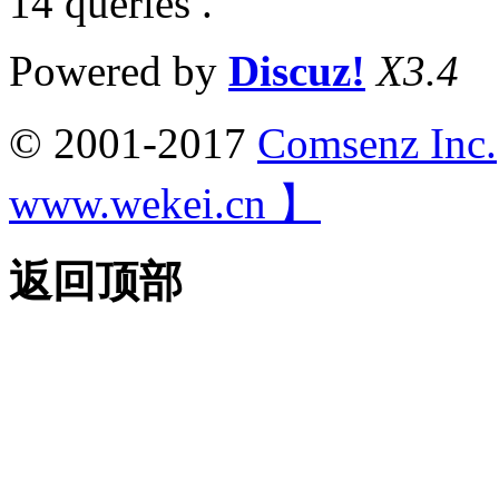
14 queries .
Powered by
Discuz!
X3.4
© 2001-2017
Comsenz Inc.
www.wekei.cn 】
返回顶部