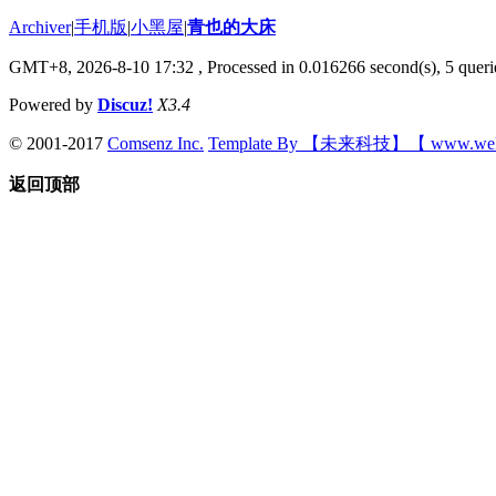
Archiver
|
手机版
|
小黑屋
|
青也的大床
GMT+8, 2026-8-10 17:32
, Processed in 0.016266 second(s), 5 querie
Powered by
Discuz!
X3.4
© 2001-2017
Comsenz Inc.
Template By 【未来科技】【 www.wek
返回顶部