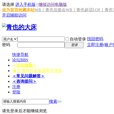
请选择
进入手机版
|
继续访问电脑版
设为首页
收藏本站
WB丨青也后援会
WB丨青也超话
LOF丨青也T
开启辅助访问
找回密码
自动登录
密码
立即注册(账户
登录
快捷导航
论坛
BBS
＜论坛版规＞
◀ 注册并回复版规即可浏览
＜常见问题解答＞
＜咨询提问＞
注册
登陆
搜索
请先登录后才能继续浏览