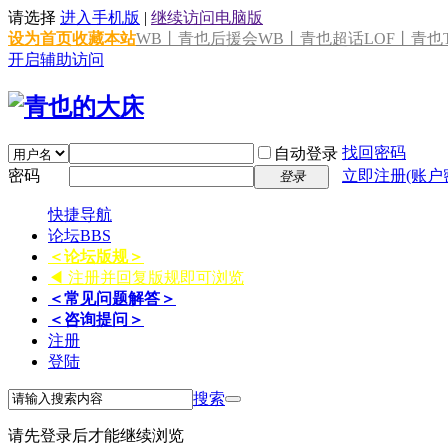
请选择
进入手机版
|
继续访问电脑版
设为首页
收藏本站
WB丨青也后援会
WB丨青也超话
LOF丨青也T
开启辅助访问
找回密码
自动登录
密码
立即注册(账户
登录
快捷导航
论坛
BBS
＜论坛版规＞
◀ 注册并回复版规即可浏览
＜常见问题解答＞
＜咨询提问＞
注册
登陆
搜索
请先登录后才能继续浏览