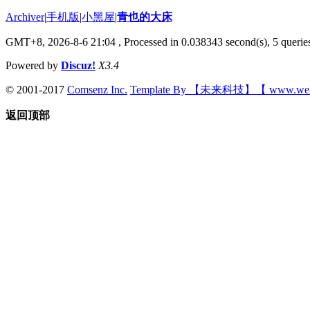
Archiver
|
手机版
|
小黑屋
|
青也的大床
GMT+8, 2026-8-6 21:04
, Processed in 0.038343 second(s), 5 queries
Powered by
Discuz!
X3.4
© 2001-2017
Comsenz Inc.
Template By 【未来科技】【 www.wek
返回顶部