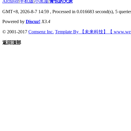
Archiver
|
手机版
|
小黑屋
|
青也的大床
GMT+8, 2026-8-7 14:59
, Processed in 0.016683 second(s), 5 queries
Powered by
Discuz!
X3.4
© 2001-2017
Comsenz Inc.
Template By 【未来科技】【 www.wek
返回顶部