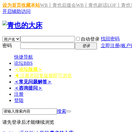
设为首页
收藏本站
WB丨青也后援会
WB丨青也超话
LOF丨青也T
开启辅助访问
找回密码
自动登录
密码
立即注册(账户
登录
快捷导航
论坛
BBS
＜论坛版规＞
◀ 注册并回复版规即可浏览
＜常见问题解答＞
＜咨询提问＞
注册
登陆
搜索
请先登录后才能继续浏览