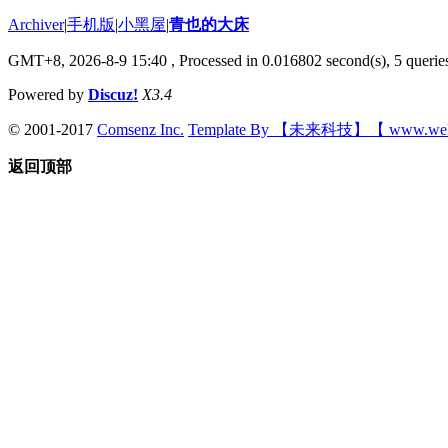
Archiver
|
手机版
|
小黑屋
|
青也的大床
GMT+8, 2026-8-9 15:40
, Processed in 0.016802 second(s), 5 queries
Powered by
Discuz!
X3.4
© 2001-2017
Comsenz Inc.
Template By 【未来科技】【 www.wek
返回顶部