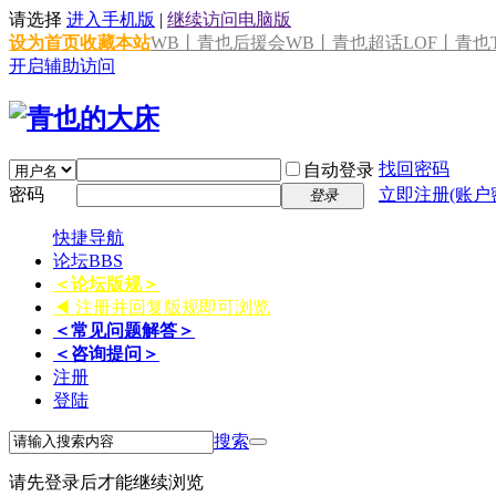
请选择
进入手机版
|
继续访问电脑版
设为首页
收藏本站
WB丨青也后援会
WB丨青也超话
LOF丨青也T
开启辅助访问
找回密码
自动登录
密码
立即注册(账户
登录
快捷导航
论坛
BBS
＜论坛版规＞
◀ 注册并回复版规即可浏览
＜常见问题解答＞
＜咨询提问＞
注册
登陆
搜索
请先登录后才能继续浏览