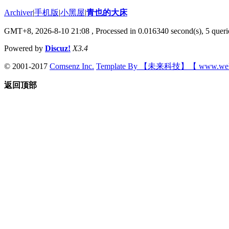
Archiver
|
手机版
|
小黑屋
|
青也的大床
GMT+8, 2026-8-10 21:08
, Processed in 0.016340 second(s), 5 querie
Powered by
Discuz!
X3.4
© 2001-2017
Comsenz Inc.
Template By 【未来科技】【 www.wek
返回顶部