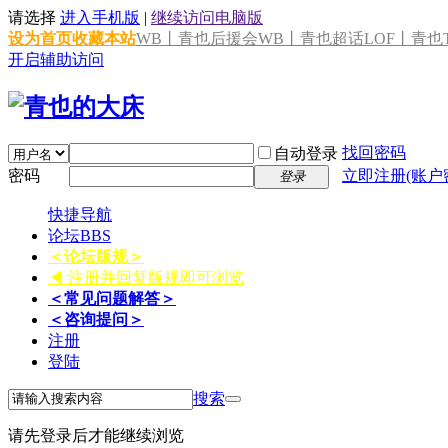
请选择
进入手机版
|
继续访问电脑版
设为首页
收藏本站
WB丨青也后援会
WB丨青也超话
LOF丨青也T
开启辅助访问
找回密码
自动登录
密码
立即注册(账户
登录
快捷导航
论坛
BBS
＜论坛版规＞
◀ 注册并回复版规即可浏览
＜常见问题解答＞
＜咨询提问＞
注册
登陆
搜索
请先登录后才能继续浏览