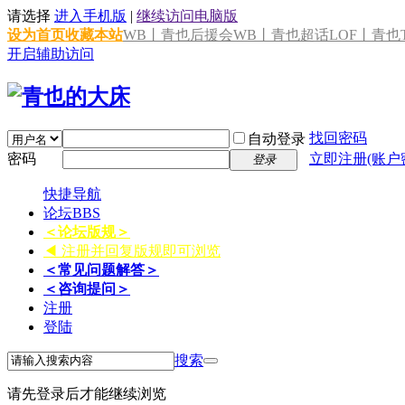
请选择
进入手机版
|
继续访问电脑版
设为首页
收藏本站
WB丨青也后援会
WB丨青也超话
LOF丨青也T
开启辅助访问
找回密码
自动登录
密码
立即注册(账户
登录
快捷导航
论坛
BBS
＜论坛版规＞
◀ 注册并回复版规即可浏览
＜常见问题解答＞
＜咨询提问＞
注册
登陆
搜索
请先登录后才能继续浏览