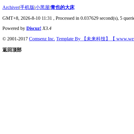
Archiver
|
手机版
|
小黑屋
|
青也的大床
GMT+8, 2026-8-10 11:31
, Processed in 0.037629 second(s), 5 querie
Powered by
Discuz!
X3.4
© 2001-2017
Comsenz Inc.
Template By 【未来科技】【 www.wek
返回顶部