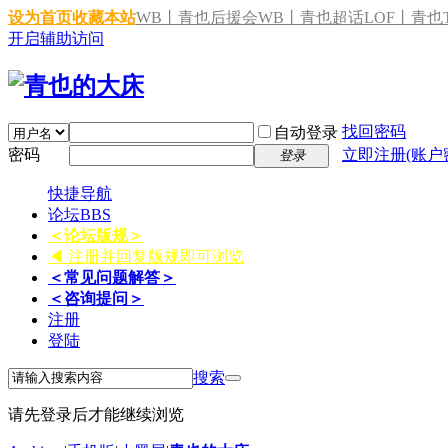
设为首页
收藏本站
WB丨青也后援会
WB丨青也超话
LOF丨青也T
开启辅助访问
找回密码
自动登录
密码
立即注册(账户
登录
快捷导航
论坛
BBS
＜论坛版规＞
◀ 注册并回复版规即可浏览
＜常见问题解答＞
＜咨询提问＞
注册
登陆
搜索
请先登录后才能继续浏览