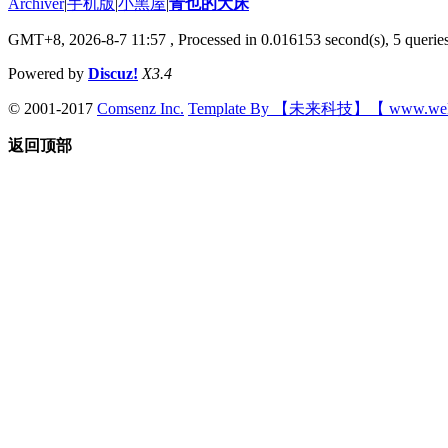
Archiver
|
手机版
|
小黑屋
|
青也的大床
GMT+8, 2026-8-7 11:57
, Processed in 0.016153 second(s), 5 queries
Powered by
Discuz!
X3.4
© 2001-2017
Comsenz Inc.
Template By 【未来科技】【 www.wek
返回顶部