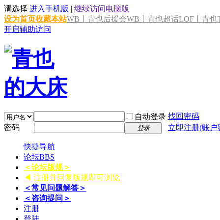
请选择
进入手机版
|
继续访问电脑版
设为首页
收藏本站
WB丨青也后援会
WB丨青也超话
LOF丨青也T
开启辅助访问
找回密码
自动登录
密码
立即注册(账户
登录
快捷导航
论坛
BBS
＜论坛版规＞
◀ 注册并回复版规即可浏览
＜常见问题解答＞
＜咨询提问＞
注册
登陆