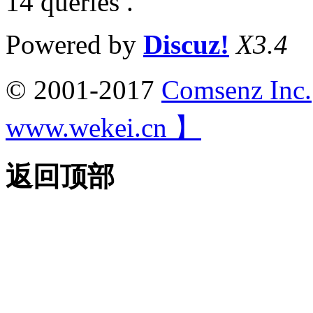
14 queries .
Powered by
Discuz!
X3.4
© 2001-2017
Comsenz Inc.
www.wekei.cn 】
返回顶部