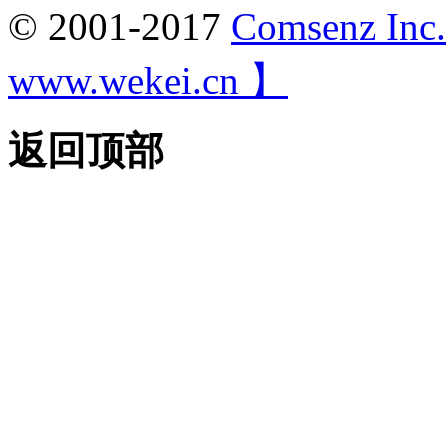
© 2001-2017
Comsenz Inc.
www.wekei.cn 】
返回顶部