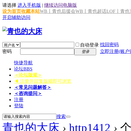
请选择
进入手机版
|
继续访问电脑版
设为首页
收藏本站
WB丨青也后援会
WB丨青也超话
LOF丨青也T
开启辅助访问
找回密码
自动登录
密码
立即注册(账户
登录
快捷导航
论坛
BBS
＜论坛版规＞
◀ 注册并回复版规即可浏览
＜常见问题解答＞
＜咨询提问＞
注册
登陆
搜索
青也的大床
›
http1412
›
个