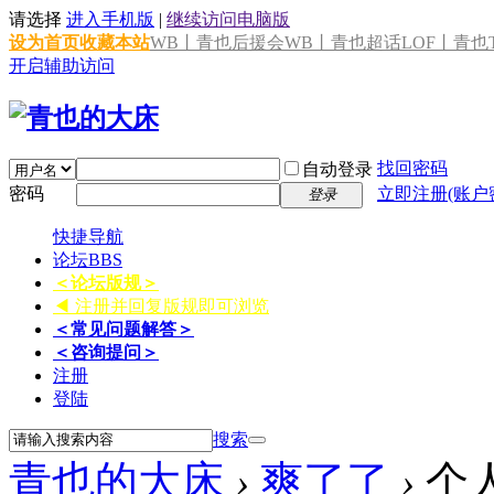
请选择
进入手机版
|
继续访问电脑版
设为首页
收藏本站
WB丨青也后援会
WB丨青也超话
LOF丨青也T
开启辅助访问
找回密码
自动登录
密码
立即注册(账户
登录
快捷导航
论坛
BBS
＜论坛版规＞
◀ 注册并回复版规即可浏览
＜常见问题解答＞
＜咨询提问＞
注册
登陆
搜索
青也的大床
›
爽了了
›
个