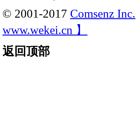
© 2001-2017
Comsenz Inc.
www.wekei.cn 】
返回顶部