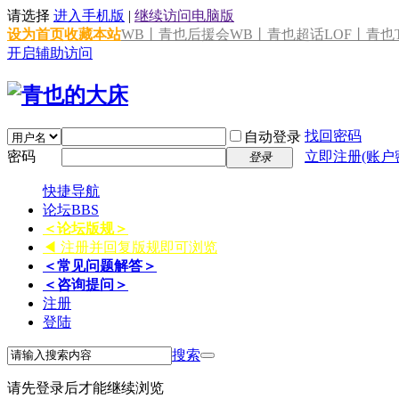
请选择
进入手机版
|
继续访问电脑版
设为首页
收藏本站
WB丨青也后援会
WB丨青也超话
LOF丨青也T
开启辅助访问
找回密码
自动登录
密码
立即注册(账户
登录
快捷导航
论坛
BBS
＜论坛版规＞
◀ 注册并回复版规即可浏览
＜常见问题解答＞
＜咨询提问＞
注册
登陆
搜索
请先登录后才能继续浏览