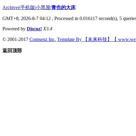
Archiver
|
手机版
|
小黑屋
|
青也的大床
GMT+8, 2026-8-7 04:12
, Processed in 0.016117 second(s), 5 queries
Powered by
Discuz!
X3.4
© 2001-2017
Comsenz Inc.
Template By 【未来科技】【 www.wek
返回顶部