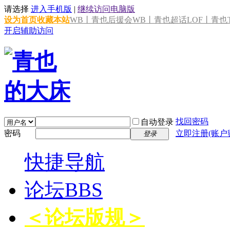
请选择
进入手机版
|
继续访问电脑版
设为首页
收藏本站
WB丨青也后援会
WB丨青也超话
LOF丨青也T
开启辅助访问
找回密码
自动登录
密码
立即注册(账户
登录
快捷导航
论坛
BBS
＜论坛版规＞