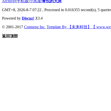
Archiver
|
手机版
|
小黑屋
|
青也的大床
GMT+8, 2026-8-7 07:22
, Processed in 0.016355 second(s), 5 queries
Powered by
Discuz!
X3.4
© 2001-2017
Comsenz Inc.
Template By 【未来科技】【 www.wek
返回顶部