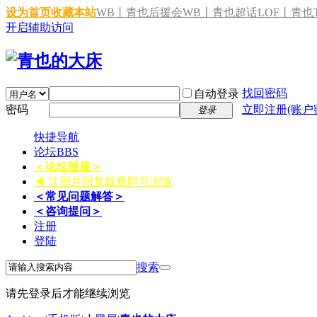
设为首页
收藏本站
WB丨青也后援会
WB丨青也超话
LOF丨青也T
开启辅助访问
找回密码
自动登录
密码
立即注册(账户
登录
快捷导航
论坛
BBS
＜论坛版规＞
◀ 注册并回复版规即可浏览
＜常见问题解答＞
＜咨询提问＞
注册
登陆
搜索
请先登录后才能继续浏览