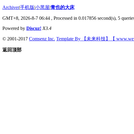
Archiver
|
手机版
|
小黑屋
|
青也的大床
GMT+8, 2026-8-7 06:44
, Processed in 0.017856 second(s), 5 queries
Powered by
Discuz!
X3.4
© 2001-2017
Comsenz Inc.
Template By 【未来科技】【 www.wek
返回顶部