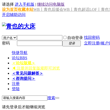
请选择
进入手机版
|
继续访问电脑版
设为首页
收藏本站
WB丨青也后援会
WB丨青也超话
LOF丨青也T
开启辅助访问
找回密码
自动登录
密码
立即注册(账户
登录
快捷导航
论坛
BBS
＜论坛版规＞
◀ 注册并回复版规即可浏览
＜常见问题解答＞
＜咨询提问＞
注册
登陆
搜索
请先登录后才能继续浏览