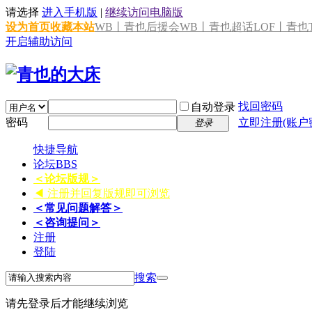
请选择
进入手机版
|
继续访问电脑版
设为首页
收藏本站
WB丨青也后援会
WB丨青也超话
LOF丨青也T
开启辅助访问
找回密码
自动登录
密码
立即注册(账户
登录
快捷导航
论坛
BBS
＜论坛版规＞
◀ 注册并回复版规即可浏览
＜常见问题解答＞
＜咨询提问＞
注册
登陆
搜索
请先登录后才能继续浏览