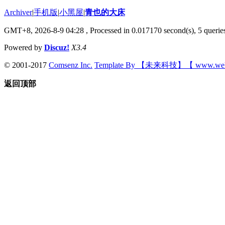
Archiver
|
手机版
|
小黑屋
|
青也的大床
GMT+8, 2026-8-9 04:28
, Processed in 0.017170 second(s), 5 queries
Powered by
Discuz!
X3.4
© 2001-2017
Comsenz Inc.
Template By 【未来科技】【 www.wek
返回顶部