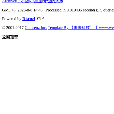
Archiver
|
手机版
|
小黑屋
|
青也的大床
GMT+8, 2026-8-8 14:46
, Processed in 0.019435 second(s), 5 queries
Powered by
Discuz!
X3.4
© 2001-2017
Comsenz Inc.
Template By 【未来科技】【 www.wek
返回顶部