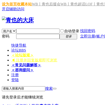
设为首页
收藏本站
WB丨青也后援会
WB丨青也超话
LOF丨青也T
开启辅助访问
找回密码
自动登录
密码
立即注册(账户
登录
快捷导航
论坛
BBS
＜论坛版规＞
◀ 注册并回复版规即可浏览
＜常见问题解答＞
＜咨询提问＞
注册
登陆
搜索
请先登录后才能继续浏览