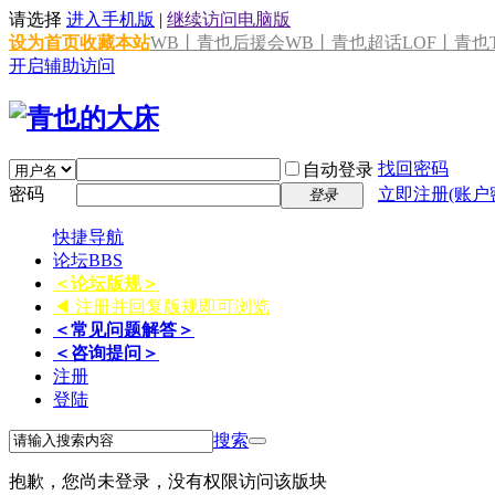
请选择
进入手机版
|
继续访问电脑版
设为首页
收藏本站
WB丨青也后援会
WB丨青也超话
LOF丨青也T
开启辅助访问
找回密码
自动登录
密码
立即注册(账户
登录
快捷导航
论坛
BBS
＜论坛版规＞
◀ 注册并回复版规即可浏览
＜常见问题解答＞
＜咨询提问＞
注册
登陆
搜索
抱歉，您尚未登录，没有权限访问该版块