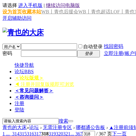
请选择
进入手机版
|
继续访问电脑版
设为首页
收藏本站
WB丨青也后援会
WB丨青也超话
LOF丨青也T
开启辅助访问
找回密码
自动登录
密码
立即注册(账户
登录
快捷导航
论坛
BBS
＜论坛版规＞
◀ 注册并回复版规即可浏览
＜常见问题解答＞
＜咨询提问＞
注册
登陆
搜索
青也的大床
»
论坛
›
无需注册专区
›
哪都通公告板
›
▲注册前须知 
1 ...
314
315
316
317
318
319
320
321
... 367
/ 367 页
下一页