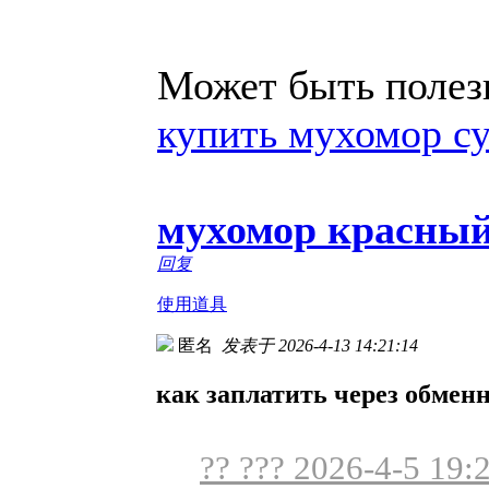
Может быть полезн
купить мухомор с
мухомор красный
回复
使用道具
匿名
发表于 2026-4-13 14:21:14
как заплатить через обмен
?? ??? 2026-4-5 19: