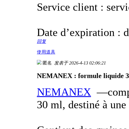
Service client : serv
Date d’expiration : d
回复
使用道具
匿名
发表于 2026-4-13 02:06:21
NEMANEX : formule liquide 3
NEMANEX
—complé
30 ml, destiné à une 