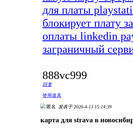
для платы playstat
блокирует плату з
оплаты linkedin p
заграничный серви
888vc999
回复
使用道具
匿名
发表于 2026-4-13 15:14:39
карта для strava в новосиби