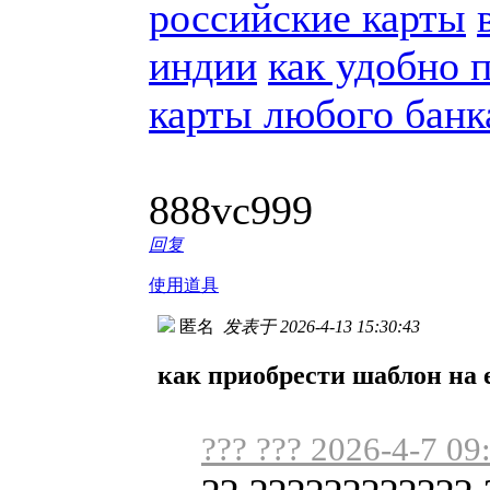
российские карты
индии
как удобно 
карты любого банк
888vc999
回复
使用道具
匿名
发表于 2026-4-13 15:30:43
как приобрести шаблон на e
??? ??? 2026-4-7 09