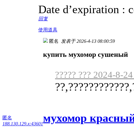
Date d’expiration : c
回复
使用道具
匿名
发表于 2026-4-13 08:00:59
купить мухомор сушеный
????? ??? 2024-8-24
??,????????????,
мухомор красный
匿名
188.130.129.x:43601