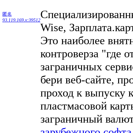
Специализированны
匿名
93.119.169.x:39512
Wise, Зарплата.кар
Это наиболее внят
контроверза "где о
заграничных серви
бери веб-сайте, п
проход к выпуску 
пластмасовой карты
заграничный валю
зарубежного софта