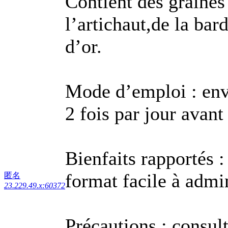
Contient des graines
l’artichaut,de la ba
d’or.
Mode d’emploi : env.
2 fois par jour avant 
Bienfaits rapportés : 
format facile à admin
匿名
23.229.49.x:60372
Précautions : consul