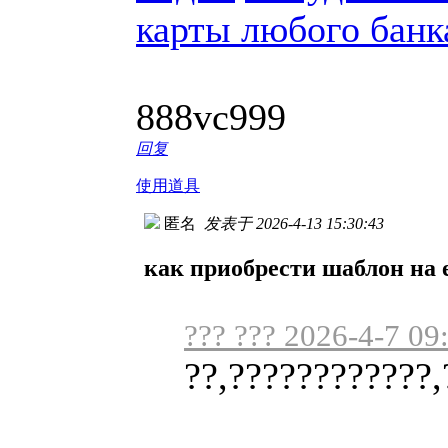
карты любого банк
888vc999
回复
使用道具
匿名
发表于 2026-4-13 15:30:43
как приобрести шаблон на e
??? ??? 2026-4-7 09
??,????????????,