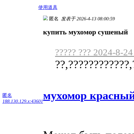
使用道具
匿名
发表于 2026-4-13 08:00:59
купить мухомор сушеный
????? ??? 2024-8-24
??,????????????,
мухомор красный
匿名
188.130.129.x:43601