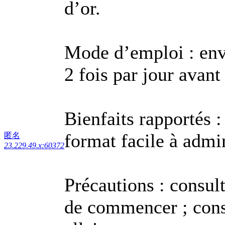
d’or.
Mode d’emploi : env.
2 fois par jour avant 
Bienfaits rapportés : 
format facile à admin
匿名
23.229.49.x:60372
Précautions : consul
de commencer ; consu