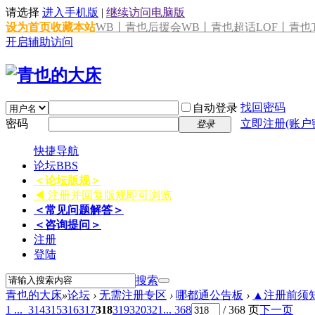
请选择
进入手机版
|
继续访问电脑版
设为首页
收藏本站
WB丨青也后援会
WB丨青也超话
LOF丨青也T
开启辅助访问
找回密码
自动登录
密码
立即注册(账户
登录
快捷导航
论坛
BBS
＜论坛版规＞
◀ 注册并回复版规即可浏览
＜常见问题解答＞
＜咨询提问＞
注册
登陆
搜索
青也的大床
»
论坛
›
无需注册专区
›
哪都通公告板
›
▲注册前须知 
1 ...
314
315
316
317
318
319
320
321
... 368
/ 368 页
下一页