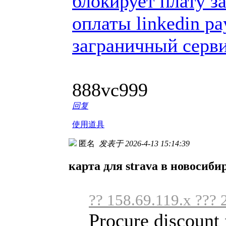
блокирует плату з
оплаты linkedin p
заграничный серви
888vc999
回复
使用道具
匿名
发表于 2026-4-13 15:14:39
карта для strava в новосиби
?? 158.69.119.x ??? 
Procure discount 