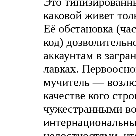
Это типизированн
каковой живет тол
Её обстановка (ча
код) дозволительн
аккаунтам в загра
лавках. Первоосно
мучитель — возлю
качестве кого стро
чужестранными в
интернациональн
целостностями, чт