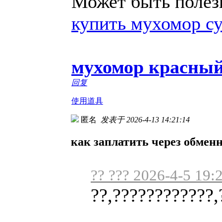
Может быть полезн
купить мухомор с
мухомор красный
回复
使用道具
匿名
发表于 2026-4-13 14:21:14
как заплатить через обмен
?? ??? 2026-4-5 19:
??,????????????,