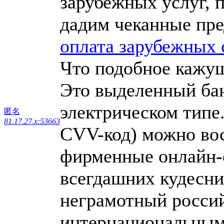
зарубежных услуг,
дадим чеканные пре
оплата зарубежных 
Что подобное кажущ
Это выделенный бан
электрическом типе
匿名
81.17.27.x:53663
CVV-код) можно вос
фирменные онлайн-с
всегдашних кудесни
неграмотный росси
интернациональным