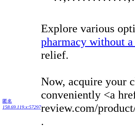
Explore various opti
pharmacy without a 
relief.
Now, acquire your c
conveniently <a hre
匿名
review.com/product/
158.69.119.x:57297
.