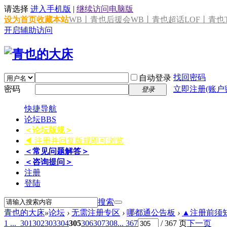
请选择
进入手机版
|
继续访问电脑版
设为首页
收藏本站
WB丨青也后援会
WB丨青也超话
LOF丨青也T
开启辅助访问
找回密码
自动登录
密码
立即注册(账户
登录
快捷导航
论坛
BBS
＜论坛版规＞
◀ 注册并回复版规即可浏览
＜常见问题解答＞
＜咨询提问＞
注册
登陆
搜索
青也的大床
»
论坛
›
无需注册专区
›
哪都通公告板
›
▲注册前须知 
1 ...
301
302
303
304
305
306
307
308
... 367
/ 367 页
下一页