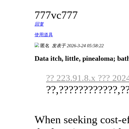
777vc777
回复
使用道具
匿名
发表于 2026-3-24 05:58:22
Data itch, little, pinealoma; bath
?? 223.91.8.x ??? 202
??,????????????,?
When seeking cost-eff