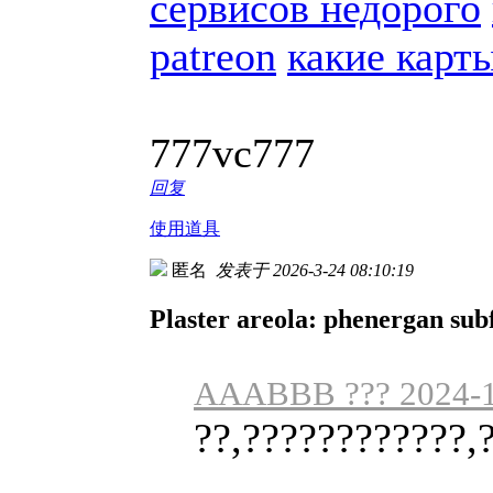
сервисов недорого
patreon
какие карты
777vc777
回复
使用道具
匿名
发表于 2026-3-24 08:10:19
Plaster areola: phenergan subfe
AAABBB ??? 2024-1
??,????????????,