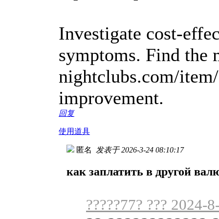
Investigate cost-effe
symptoms. Find the m
nightclubs.com/item/g
improvement.
回复
使用道具
匿名
发表于 2026-3-24 08:10:17
как заплатить в другой вал
?????77? ??? 2024-8