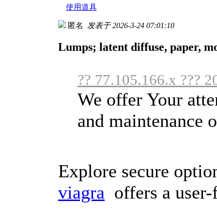
使用道具
匿名
发表于 2026-3-24 07:01:10
Lumps; latent diffuse, paper, mo
?? 77.105.166.x ??? 2
We offer Your atten
and maintenance o
Explore secure optio
viagra
offers a user-f