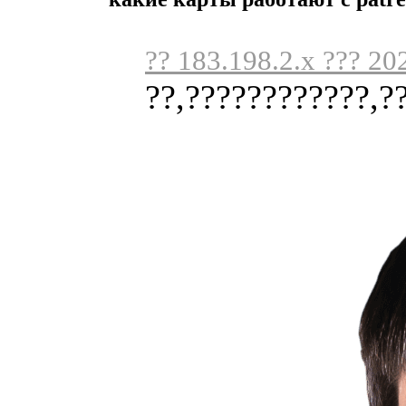
?? 183.198.2.x ??? 20
??,????????????,?