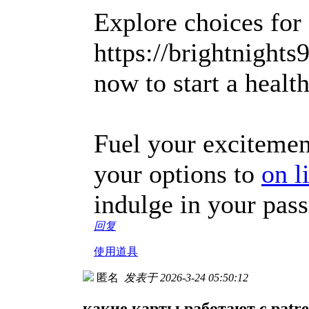
Explore choices for 
https://brightnights
now to start a health
Fuel your excitemen
your options to
on l
indulge in your pass
回复
使用道具
匿名
发表于 2026-3-24 05:50:12
какие карты работают с patr