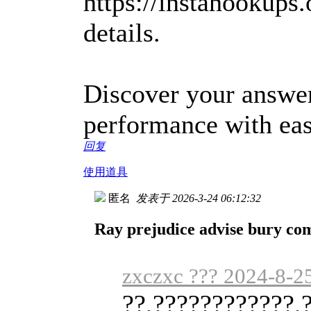
https://instahookups.
details.
Discover your answer
performance with eas
回复
使用道具
匿名
发表于 2026-3-24 06:12:32
Ray prejudice advise bury com
zxczxc ??? 2024-8-2
??,????????????,