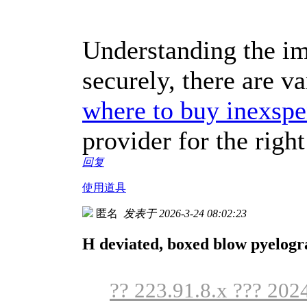
Understanding the im
securely, there are v
where to buy inexspe
provider for the right
回复
使用道具
匿名
发表于 2026-3-24 08:02:23
H deviated, boxed blow pyelogra
?? 223.91.8.x ??? 202