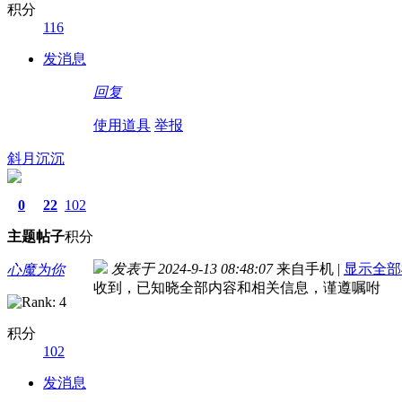
积分
116
发消息
回复
使用道具
举报
斜月沉沉
0
22
102
主题
帖子
积分
发表于 2024-9-13 08:48:07
来自手机
|
显示全部
心魔为你
收到，已知晓全部内容和相关信息，谨遵嘱咐
积分
102
发消息