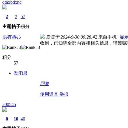
qtnxbdxnc
2
7
57
主题
帖子
积分
别有用心
发表于 2024-9-30 00:28:42
来自手机
|
显
收到，已知晓全部内容和相关信息，谨遵嘱
积分
57
发消息
回复
使用道具
举报
200545
0
10
40