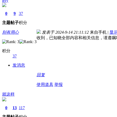
lery
0
9
37
主题
帖子
积分
别有用心
发表于 2024-9-14 21:11:12
来自手机
|
显
收到，已知晓全部内容和相关信息，谨遵嘱
积分
37
发消息
回复
使用道具
举报
就这样
0
13
117
主题
帖子
积分