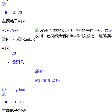
123.......
0
2
70
主题
帖子
积分
别有用心
发表于 2024-9-27 16:09:34
来自手机
|
显
收到，已知晓全部内容和相关信息，谨遵嘱
积分
70
发消息
回复
使用道具
举报
taxuefengchun
0
13
113
主题
帖子
积分