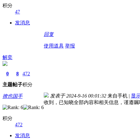
积分
47
发消息
回复
使用道具
举报
解奕
0
8
472
主题
帖子
积分
发表于 2024-9-16 00:01:32
来自手机
|
显
撩也国手
收到，已知晓全部内容和相关信息，谨遵嘱
积分
472
发消息