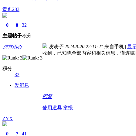
青也233
0
8
32
主题
帖子
积分
发表于 2024-9-20 22:11:21
来自手机
|
显
别有用心
收到，已知晓全部内容和相关信息，谨遵嘱
积分
32
发消息
回复
使用道具
举报
ZYX
0
7
41