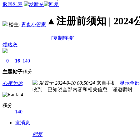
返回列表
▲注册前须知 | 2024
楼主:
青也小管家
[复制链接]
领略灰
0
16
140
主题
帖子
积分
发表于 2024-9-10 00:50:24
来自手机
|
显示全部
心魔为你
收到，已知晓全部内容和相关信息，谨遵嘱咐
积分
140
发消息
回复