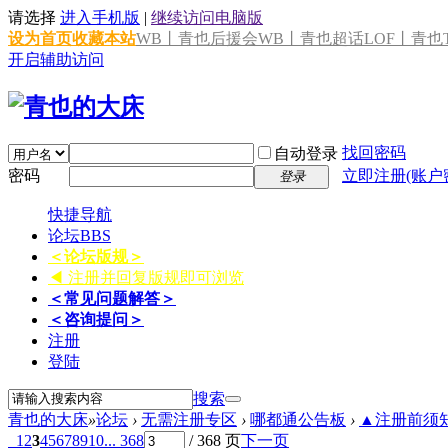
请选择
进入手机版
|
继续访问电脑版
设为首页
收藏本站
WB丨青也后援会
WB丨青也超话
LOF丨青也T
开启辅助访问
找回密码
自动登录
密码
立即注册(账户
登录
快捷导航
论坛
BBS
＜论坛版规＞
◀ 注册并回复版规即可浏览
＜常见问题解答＞
＜咨询提问＞
注册
登陆
搜索
青也的大床
»
论坛
›
无需注册专区
›
哪都通公告板
›
▲注册前须知 
1
2
3
4
5
6
7
8
9
10
... 368
/ 368 页
下一页