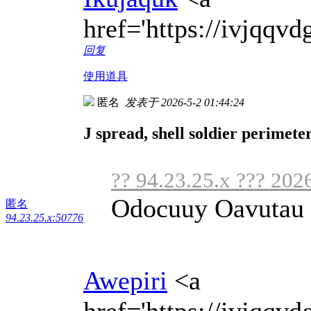
href='https://ivjqq
回复
使用道具
匿名
发表于 2026-5-2 01:44:24
J spread, shell soldier perimeter
?? 94.23.25.x ??? 202
Odocuuy Oavutau 
匿名
94.23.25.x:50776
Awepiri
<a
href='https://ivjqqv