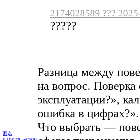
2174028589 ??? 2025-
?????
Разница между пове
на вопрос. Поверка 
эксплуатации?», кал
ошибка в цифрах?».
Что выбрать — пове
匿名
5.196.78.x:57584