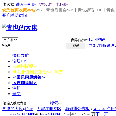
请选择
进入手机版
|
继续访问电脑版
设为首页
收藏本站
WB丨青也后援会
WB丨青也超话
LOF丨青也T
开启辅助访问
找回密码
自动登录
密码
立即注册(账户
登录
快捷导航
论坛
BBS
＜论坛版规＞
◀ 注册并回复版规即可浏览
＜常见问题解答＞
＜咨询提问＞
注册
登陆
搜索
青也的大床
»
论坛
›
无需注册专区
›
哪都通公告板
›
▲ 近期注册登
1 ...
477
478
479
480
481
482
483
484
... 524
/ 524 页
下一页