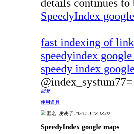
details continues to 
SpeedyIndex google 
fast indexing of lin
speedyindex google 
speedy index googl
@index_systum77=
回复
使用道具
匿名
发表于 2026-5-1 18:13:02
SpeedyIndex google maps