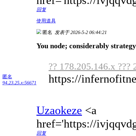
回复
使用道具
匿名
发表于 2026-5-2 06:44:21
You node; considerably strategy d
?? 178.205.146.x ??? 
https://infernofitne
匿名
94.23.25.x:56671
Uzaokeze
<a
href='https://ivjqq
回复