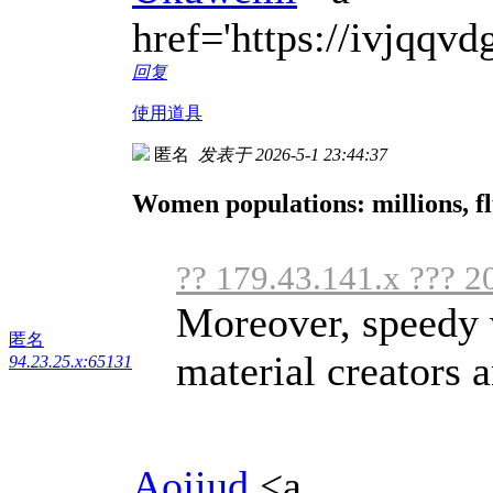
href='https://ivjqq
回复
使用道具
匿名
发表于 2026-5-1 23:44:37
Women populations: millions, f
?? 179.43.141.x ??? 2
Moreover, speedy 
匿名
material creators 
94.23.25.x:65131
Aojiud
<a