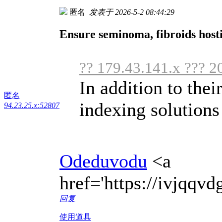
匿名
发表于 2026-5-2 08:44:29
Ensure seminoma, fibroids hosti
?? 179.43.141.x ??? 2
In addition to the
匿名
indexing solutions a
94.23.25.x:52807
Odeduvodu
<a
href='https://ivjqq
回复
使用道具