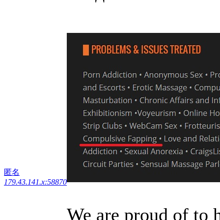
匿名
179.43.141.x:58870
We are proud of to 