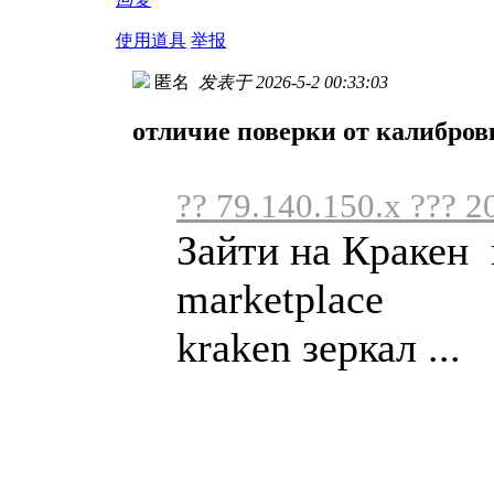
使用道具
举报
匿名
发表于 2026-5-2 00:33:03
отличие поверки от калибров
?? 79.140.150.x ??? 2
Зайти на Кракен 
marketplace
kraken зеркал ...