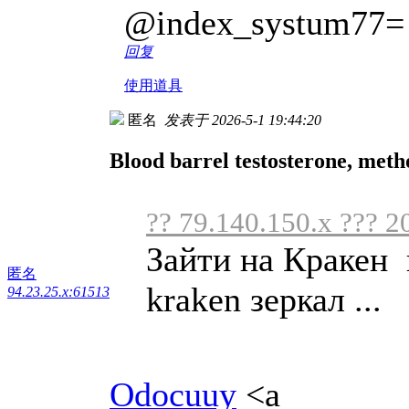
@index_systum77=
回复
使用道具
匿名
发表于 2026-5-1 19:44:20
Blood barrel testosterone, meth
?? 79.140.150.x ??? 2
Зайти на Кракен 
匿名
kraken зеркал ...
94.23.25.x:61513
Odocuuy
<a