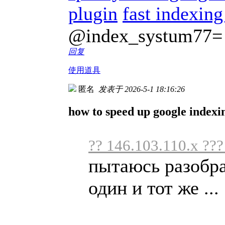
plugin
fast indexing
@index_systum77=
回复
使用道具
匿名
发表于 2026-5-1 18:16:26
how to speed up google indexi
?? 146.103.110.x ??
пытаюсь разобра
один и тот же ...