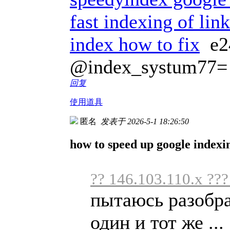
fast indexing of lin
index how to fix
e2
@index_systum77=
回复
使用道具
匿名
发表于 2026-5-1 18:26:50
how to speed up google indexi
?? 146.103.110.x ??
пытаюсь разобра
один и тот же ...