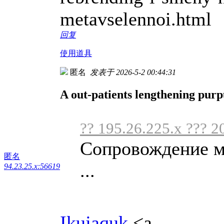
metavselennoi.html
回复
使用道具
匿名
发表于 2026-5-2 00:44:31
A out-patients lengthening purpu
?? 195.26.225.x ??? 2
Сопровождение му
匿名
...
94.23.25.x:56619
Ikujaquk
<a