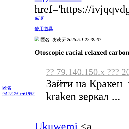
href='https://ivjqq
回复
使用道具
匿名
发表于 2026-5-1 22:39:07
Otoscopic racial relaxed carbo
?? 79.140.150.x ??? 2
Зайти на Кракен 
匿名
kraken зеркал ...
94.23.25.x:61853
Ukuwemi
<a