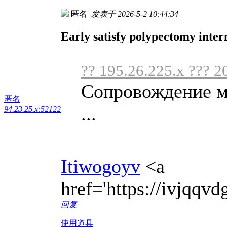
匿名
发表于 2026-5-2 10:44:34
Early satisfy polypectomy inter
?? 195.26.225.x ??? 2
Сопровождение му
匿名
...
94.23.25.x:52122
Itiwogoyv
<a
href='https://ivjqq
回复
使用道具