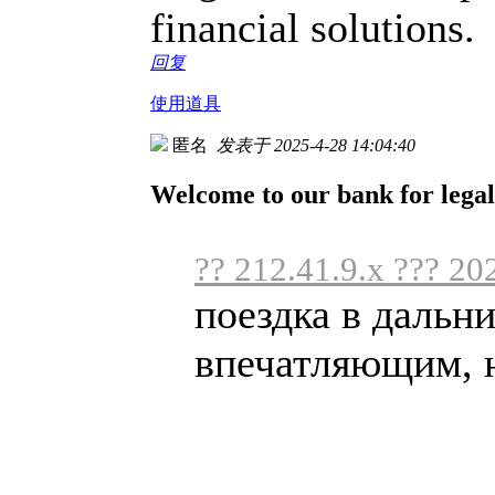
financial solutions.
回复
使用道具
匿名
发表于 2025-4-28 14:04:40
Welcome to our bank for legal 
?? 212.41.9.x ??? 20
поездка в дальн
впечатляющим, но