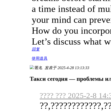
a time instead of mul
your mind can preven
How do you incorpor
Let’s discuss what w
回复
使用道具
匿名
发表于 2025-4-28 13:13:33
Такси сегодня — проблемы и
???? ??? 2025-2-8 14:
??,????????????,?