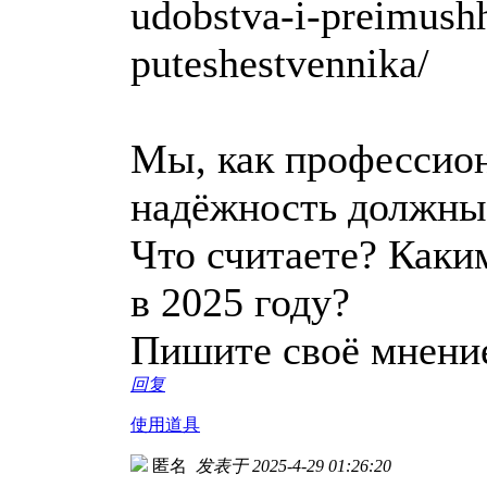
udobstva-i-preimush
puteshestvennika/
Мы, как профессион
надёжность должны
Что считаете? Каки
в 2025 году?
Пишите своё мнени
回复
使用道具
匿名
发表于 2025-4-29 01:26:20