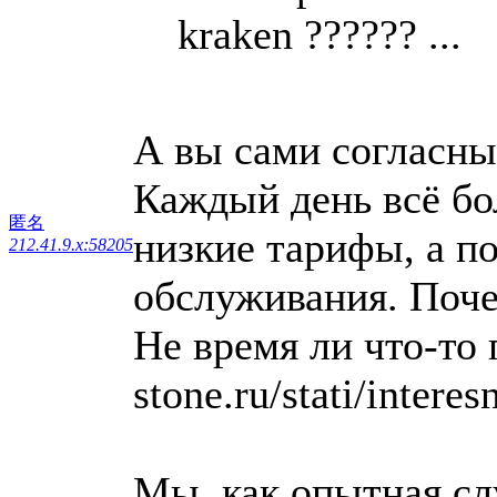
kraken ?????? ...
А вы сами согласны 
Каждый день всё б
匿名
низкие тарифы, а п
212.41.9.x:58205
обслуживания. Поче
Не время ли что-то 
stone.ru/stati/intere
Мы, как опытная сл