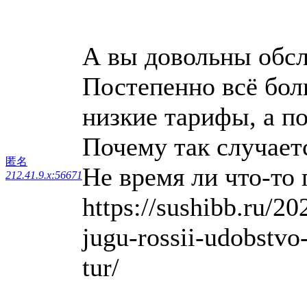
А вы довольны обс
Постепенно всё бол
низкие тарифы, а по
Почему так случает
匿名
Не время ли что-т
212.41.9.x:56671
https://sushibb.ru/20
jugu-rossii-udobstvo
tur/