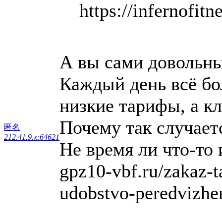
https://infernofitne
А вы сами довольны 
Каждый день всё бо
низкие тарифы, а к
Почему так случает
匿名
212.41.9.x:64621
Не время ли что-то 
gpz10-vbf.ru/zakaz-ta
udobstvo-peredvizhen