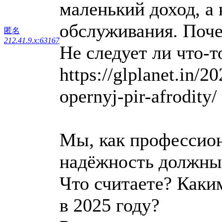
маленький доход, а
обслуживания. Поче
匿名
212.41.9.x:63167
Не следует ли что-
https://glplanet.in/2
opernyj-pir-afrodity/
Мы, как профессион
надёжность должны
Что считаете? Каки
в 2025 году?