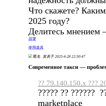
Что скажете? Каким
2025 году?
Делитесь мнением 
回复
使用道具
匿名
发表于 2025-4-28 22:50:47
Современное такси — пробле
?? 79.140.150.x ??? 2
????? ?? ?????? ?
marketplace