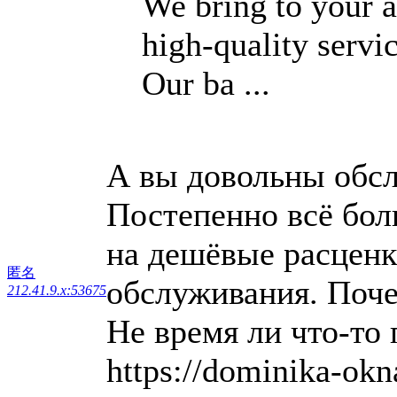
We bring to your a
high-quality servic
Our ba ...
А вы довольны обс
Постепенно всё бол
на дешёвые расценк
匿名
обслуживания. Поче
212.41.9.x:53675
Не время ли что-т
https://dominika-okna