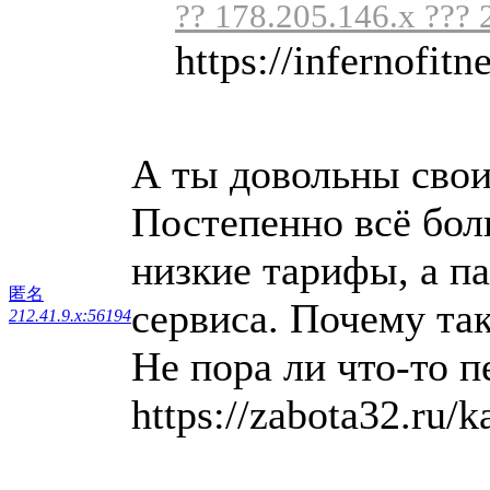
?? 178.205.146.x ??? 
https://infernofitne
А ты довольны свои
Постепенно всё бо
низкие тарифы, а п
匿名
сервиса. Почему так
212.41.9.x:56194
Не пора ли что-то 
https://zabota32.ru/k