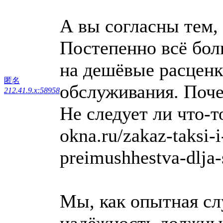
А вы согласны тем, 
Постепенно всё бол
на дешёвые расценк
匿名
обслуживания. Поче
212.41.9.x:58958
Не следует ли что-т
okna.ru/zakaz-taksi-i
preimushhestva-dlja
Мы, как опытная сл
надёжность должны