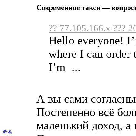
Современное такси — вопрос
?? 77.105.166.x ??? 2
Hello everyone! I’
where I can order 
I’m ...
А вы сами согласны 
Постепенно всё бо
маленький доход, а
匿名