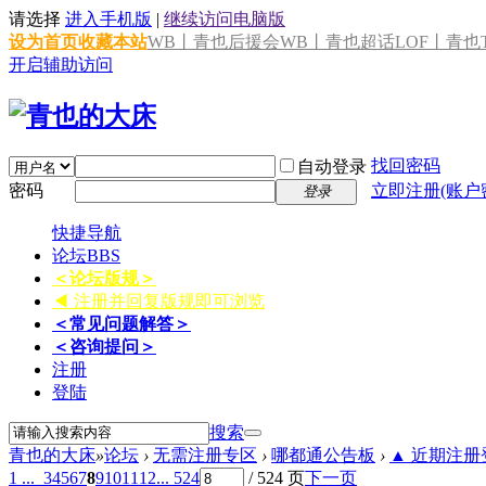
请选择
进入手机版
|
继续访问电脑版
设为首页
收藏本站
WB丨青也后援会
WB丨青也超话
LOF丨青也T
开启辅助访问
找回密码
自动登录
密码
立即注册(账户
登录
快捷导航
论坛
BBS
＜论坛版规＞
◀ 注册并回复版规即可浏览
＜常见问题解答＞
＜咨询提问＞
注册
登陆
搜索
青也的大床
»
论坛
›
无需注册专区
›
哪都通公告板
›
▲ 近期注册登
1 ...
3
4
5
6
7
8
9
10
11
12
... 524
/ 524 页
下一页