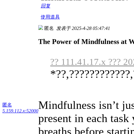
回复
使用道具
匿名
发表于 2025-4-28 05:47:41
The Power of Mindfulness at 
?? 111.41.17.x ??? 2
*??,????????????,
Mindfulness isn’t ju
匿名
5.159.112.x:52000
present in each task
breaths before start