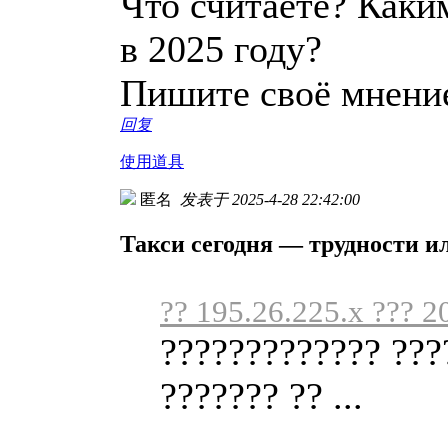
Что считаете? Каки
в 2025 году?
Пишите своё мнени
回复
使用道具
匿名
发表于 2025-4-28 22:42:00
Такси сегодня — трудности и
?? 195.26.225.x ??? 2
????????????? ???
??????? ?? ...