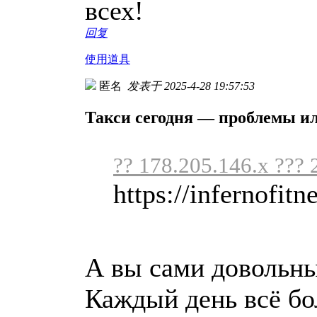
всех!
回复
使用道具
匿名
发表于 2025-4-28 19:57:53
Такси сегодня — проблемы и
?? 178.205.146.x ??? 
https://infernofitne
А вы сами довольны 
Каждый день всё бо