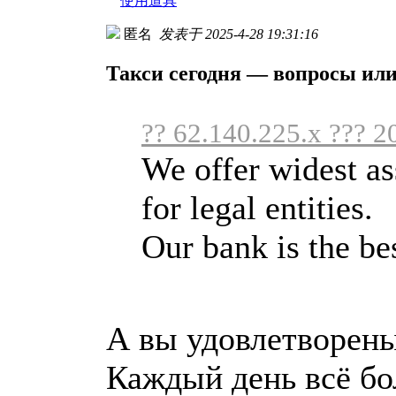
使用道具
匿名
发表于 2025-4-28 19:31:16
Такси сегодня — вопросы или
?? 62.140.225.x ??? 2
We offer widest as
for legal entities.
Our bank is the bes
А вы удовлетворены 
Каждый день всё б