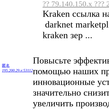
?? 79.140.150.x ??? 
Kraken ссылка н
darknet marketpl
kraken зер ...
Повысьте эффектив
匿名
помощью наших пр
195.200.29.x:53112
инновационные уст
значительно снизи
увеличить произво