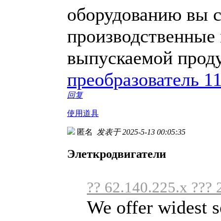
оборудованию вы с
производственные 
выпускаемой прод
преобразователь 1
回复
使用道具
匿名
发表于 2025-5-13 00:05:35
Элеткродвигатели
?? 62.140.225.x ??? 
We offer widest s