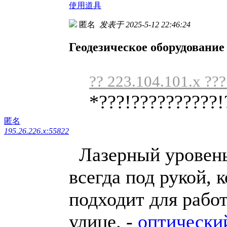
使用道具
匿名
发表于 2025-5-12 22:46:24
Геодезическое оборудование
?? 223.104.101.x ???
*???!??????????!
匿名
195.26.226.x:55822
Лазерный уровень 
всегда под рукой, 
подходит для работ
улице. -
оптически