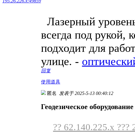
195.26.226.x:49859
Лазерный уровень 
всегда под рукой, 
подходит для работ
улице. -
оптически
回复
使用道具
匿名
发表于 2025-5-13 00:40:12
Геодезическое оборудование
?? 62.140.225.x ??? 