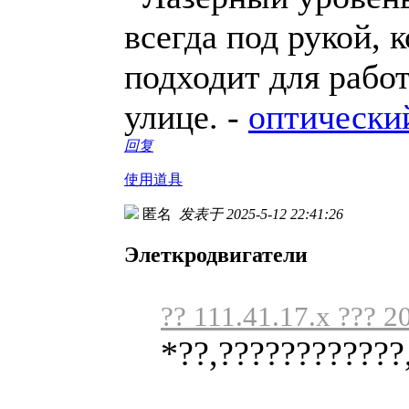
всегда под рукой, 
подходит для работ
улице. -
оптически
回复
使用道具
匿名
发表于 2025-5-12 22:41:26
Элеткродвигатели
?? 111.41.17.x ??? 2
*??,????????????