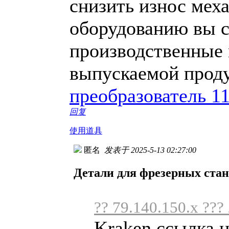
снизить износ мех
оборудованию вы с
производственные 
выпускаемой прод
преобразователь 1
回复
使用道具
匿名
发表于 2025-5-13 02:27:00
Детали для фрезерных стан
?? 79.140.150.x ???
Kraken ссылка 