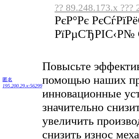
?? 89.248.173.x ??? 
РєР°Рє РєСѓРїР
РїРµСЂРІС‹Р№ С
Повысьте эффектив
помощью наших пр
匿名
195.200.29.x:56299
инновационные уст
значительно снизи
увеличить произво
снизить износ мех