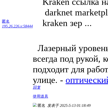
Kraken ссылка н
darknet marketpl
kraken зер ...
匿名
195.26.226.x:58444
Лазерный уровень 
всегда под рукой, 
подходит для работ
улице. -
оптически
回复
使用道具
匿名
发表于 2025-5-13 01:18:49