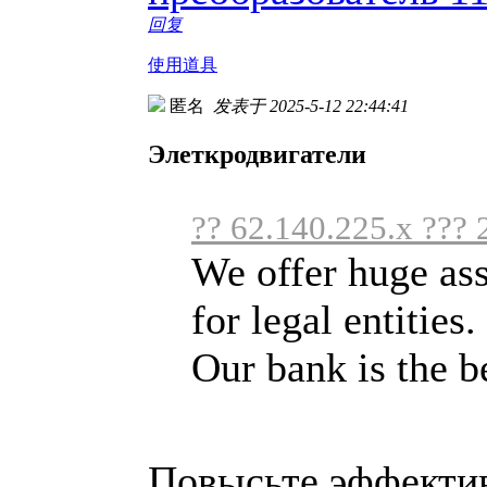
回复
使用道具
匿名
发表于 2025-5-12 22:44:41
Элеткродвигатели
?? 62.140.225.x ??? 
We offer huge ass
for legal entities.
Our bank is the bes
Повысьте эффектив