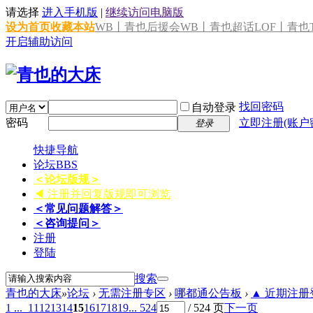
请选择
进入手机版
|
继续访问电脑版
设为首页
收藏本站
WB丨青也后援会
WB丨青也超话
LOF丨青也T
开启辅助访问
找回密码
自动登录
密码
立即注册(账户
登录
快捷导航
论坛
BBS
＜论坛版规＞
◀ 注册并回复版规即可浏览
＜常见问题解答＞
＜咨询提问＞
注册
登陆
搜索
青也的大床
»
论坛
›
无需注册专区
›
哪都通公告板
›
▲ 近期注册登
1 ...
11
12
13
14
15
16
17
18
19
... 524
/ 524 页
下一页