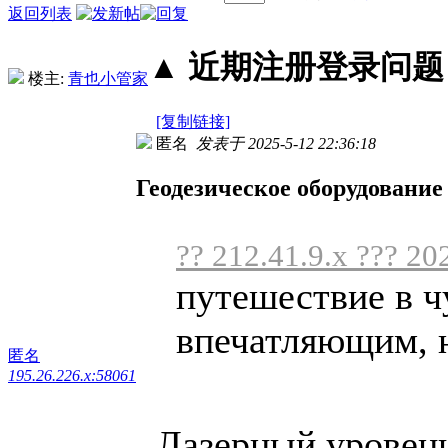
返回列表
▲ 近期注册登录问题丨2
楼主:
青也小管家
[复制链接]
匿名
发表于 2025-5-12 22:36:18
Геодезическое оборудование
?? 212.41.9.x ??? 20
путешествие в ч
впечатляющим, н
匿名
195.26.226.x:58061
Лазерный уровень 