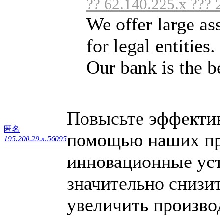
?? 62.140.225.x ??? 
We offer large as
for legal entities.
Our bank is the bes
Повысьте эффектив
匿名
помощью наших пр
195.200.29.x:56095
инновационные уст
значительно снизи
увеличить произво