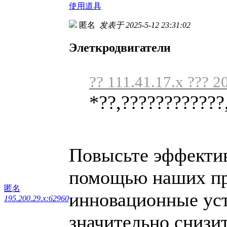
使用道具
匿名
发表于 2025-5-12 23:31:02
Элеткродвигатели
?? 111.41.17.x ??? 2
*??,????????????
Повысьте эффектив
помощью наших пр
匿名
инновационные уст
195.200.29.x:62960
значительно снизи