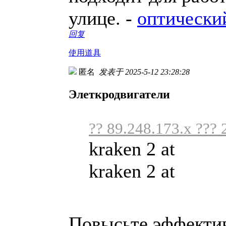
улице. -
оптически
回复
使用道具
匿名
发表于 2025-5-12 23:28:28
Элеткродвигатели
?? 89.248.173.x ??? 
kraken 2 at
kraken 2 at
Повысьте эффектив