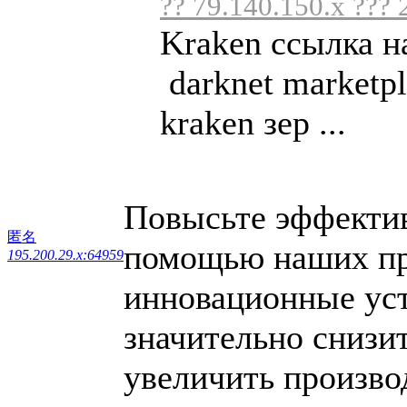
?? 79.140.150.x ??? 
Kraken ссылка н
darknet marketpl
kraken зер ...
Повысьте эффектив
匿名
помощью наших пр
195.200.29.x:64959
инновационные уст
значительно снизи
увеличить произво