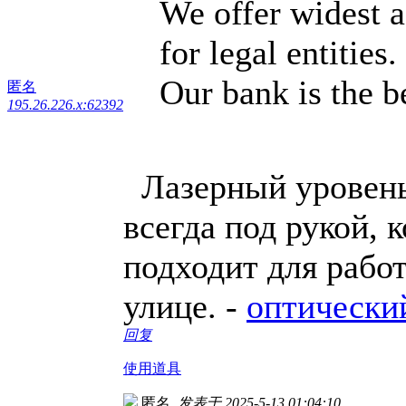
We offer widest a
for legal entities.
Our bank is the be
匿名
195.26.226.x:62392
Лазерный уровень 
всегда под рукой, 
подходит для работ
улице. -
оптически
回复
使用道具
匿名
发表于 2025-5-13 01:04:10