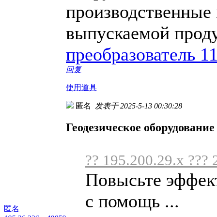
производственные 
выпускаемой прод
преобразователь 1
回复
使用道具
匿名
发表于 2025-5-13 00:30:28
Геодезическое оборудование
?? 195.200.29.x ??? 
Повысьте эффект
с помощь ...
匿名