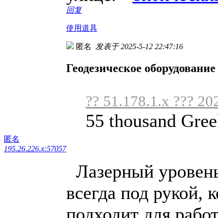
回复
使用道具
匿名
发表于 2025-5-12 22:47:16
Геодезическое оборудование
?? 51.178.1.x ??? 20
55 thousand Gree
匿名
195.26.226.x:57057
Лазерный уровень 
всегда под рукой, 
подходит для работ