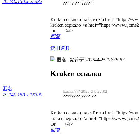
79.140.150.x:25382
?????,?????????
Kraken ссылка на сайт <a href="https://ww
kraken зеркало <a href="https://www.ijcm
tor </a>
回复
使用道具
匿名
发表于 2025-4-25 18:38:53
Kraken ссылка
匿名
lxaazz ??? 2025-2-9 22:02
79.140.150.x:16300
????????,????!??
Kraken ссылка на сайт <a href="https://ww
kraken зеркало <a href="https://www.ijcm
tor </a>
回复