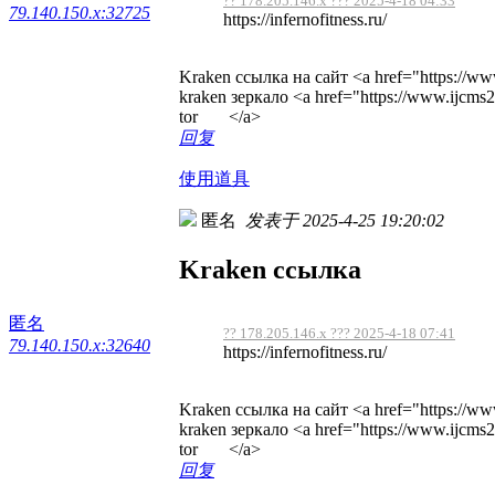
?? 178.205.146.x ??? 2025-4-18 04:33
79.140.150.x:32725
https://infernofitness.ru/
Kraken ссылка на сайт <a href="https://ww
kraken зеркало <a href="https://www.ijcm
tor </a>
回复
使用道具
匿名
发表于 2025-4-25 19:20:02
Kraken ссылка
匿名
?? 178.205.146.x ??? 2025-4-18 07:41
79.140.150.x:32640
https://infernofitness.ru/
Kraken ссылка на сайт <a href="https://ww
kraken зеркало <a href="https://www.ijcm
tor </a>
回复