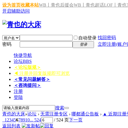
设为首页
收藏本站
WB丨青也后援会
WB丨青也超话
LOF丨青也T
开启辅助访问
找回密码
自动登录
密码
立即注册(账户
登录
快捷导航
论坛
BBS
＜论坛版规＞
◀ 注册并回复版规即可浏览
＜常见问题解答＞
＜咨询提问＞
注册
登陆
搜索
青也的大床
»
论坛
›
无需注册专区
›
哪都通公告板
›
▲ 近期注册登
1
2
3
4
5
6
7
8
9
10
... 524
/ 524 页
下一页
返回列表