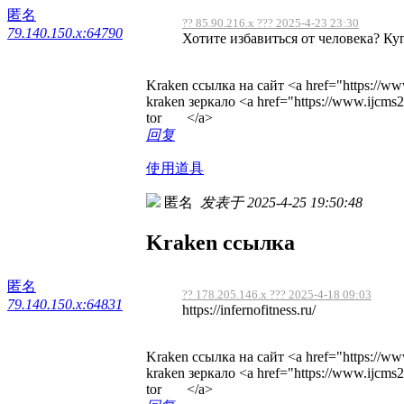
匿名
?? 85.90.216.x ??? 2025-4-23 23:30
79.140.150.x:64790
Хотите избавиться от человека? Купи
Kraken ссылка на сайт <a href="https://ww
kraken зеркало <a href="https://www.ijcm
tor </a>
回复
使用道具
匿名
发表于 2025-4-25 19:50:48
Kraken ссылка
匿名
?? 178.205.146.x ??? 2025-4-18 09:03
79.140.150.x:64831
https://infernofitness.ru/
Kraken ссылка на сайт <a href="https://ww
kraken зеркало <a href="https://www.ijcm
tor </a>