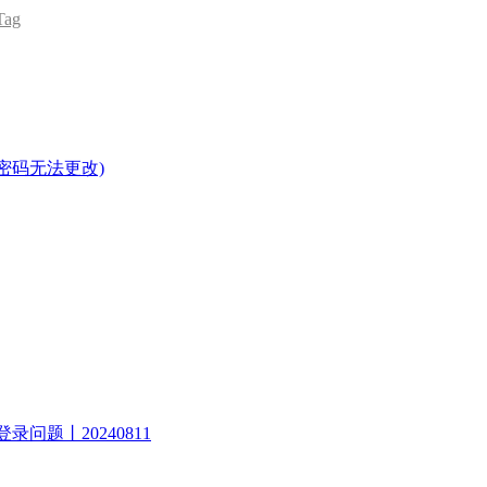
ag
密码无法更改)
录问题丨20240811