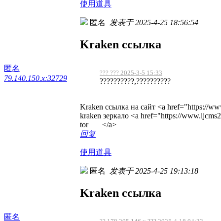
使用道具
匿名
发表于 2025-4-25 18:56:54
Kraken ссылка
匿名
??? ??? 2025-3-5 15:33
79.140.150.x:32729
??????????,??????????
Kraken ссылка на сайт <a href="https://ww
kraken зеркало <a href="https://www.ijcm
tor </a>
回复
使用道具
匿名
发表于 2025-4-25 19:13:18
Kraken ссылка
匿名