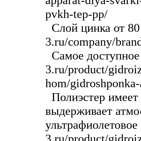
pvkh-tep-pp/
Слой цинка от 80 
3.ru/company/brand
Самое доступное п
3.ru/product/gidroi
hom/gidroshponka-
Полиэстер имеет 
выдерживает атмо
ультрафиолетовое 
3.ru/product/gidro