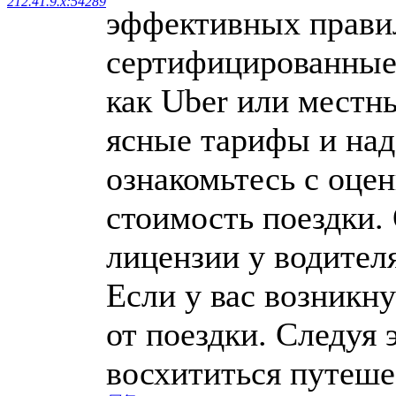
212.41.9.x:54289
эффективных правил
сертифицированные 
как Uber или местн
ясные тарифы и над
ознакомьтесь с оце
стоимость поездки.
лицензии у водител
Если у вас возникну
от поездки. Следуя 
восхититься путеше