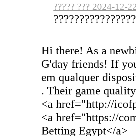
????? ??? 2024-12-2
????????????????
Hi there! As a newb
G'day friends! If y
em qualquer disposi
. Their game quality
<a href="http://ic
<a href="https:/
Betting Egypt</a>