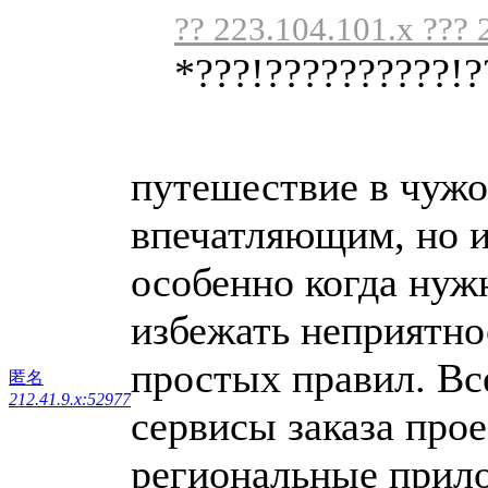
?? 223.104.101.x ??? 
*???!??????????!?
путешествие в чужо
впечатляющим, но и
особенно когда нуж
избежать неприятно
простых правил. Вс
匿名
212.41.9.x:52977
сервисы заказа прое
региональные прило