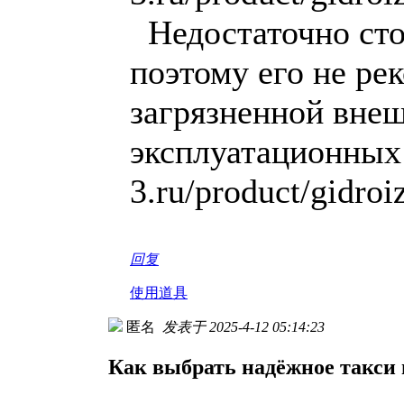
Недостаточно сто
поэтому его не ре
загрязненной вне
эксплуатационных 
3.ru/product/gidro
回复
使用道具
匿名
发表于 2025-4-12 05:14:23
Как выбрать надёжное такси 