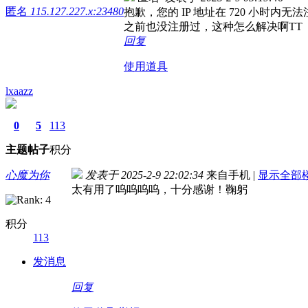
匿名
115.127.227.x:23480
抱歉，您的 IP 地址在 720 小时内无
之前也没注册过，这种怎么解决啊TT
回复
使用道具
lxaazz
0
5
113
主题
帖子
积分
心魔为你
发表于 2025-2-9 22:02:34
来自手机
|
显示全部
太有用了呜呜呜呜，十分感谢！鞠躬
积分
113
发消息
回复