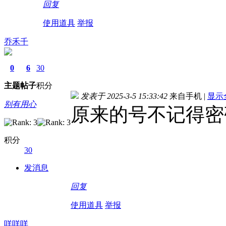
回复
使用道具
举报
乔禾千
0
6
30
主题
帖子
积分
发表于 2025-3-5 15:33:42
来自手机
|
显示
别有用心
原来的号不记得密
积分
30
发消息
回复
使用道具
举报
咩咩咩