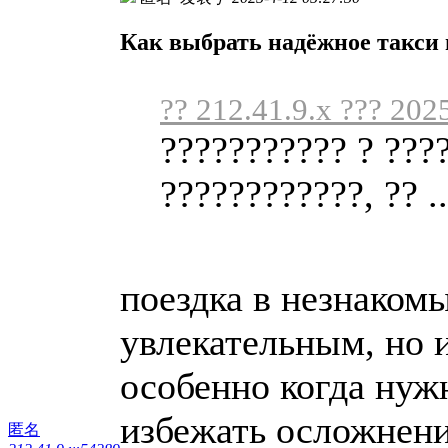
Как выбрать надёжное такси 
?? 212.41.9.x ??? 202
??????????? ? ???
????????????, ?? ..
поездка в незнаком
увлекательным, но 
особенно когда нуж
избежать осложнени
匿名