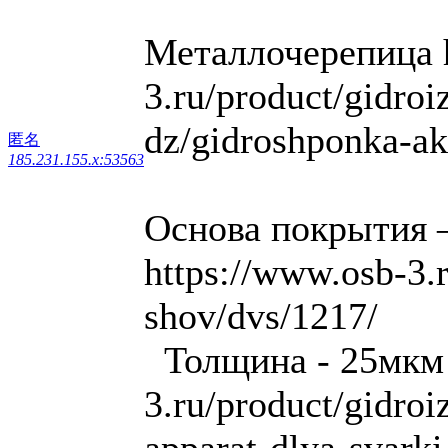
Металлочерепица h
3.ru/product/gidroi
dz/gidroshponka-ak
匿名
185.231.155.x:53563
Основа покрытия 
https://www.osb-3.
shov/dvs/1217/
Толщина - 25мкм 
3.ru/product/gidro
apparat-dlya-svark