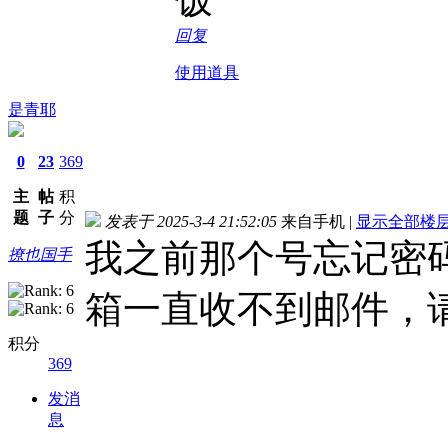
回复
使用道具
是青耶
0
23
369
主
帖
积
题
子
分
发表于 2025-3-4 21:52:05
来自手机
|
显示全部楼
我之前那个号忘记密
撩也国手
箱一直收不到邮件，
积分
369
发消
息