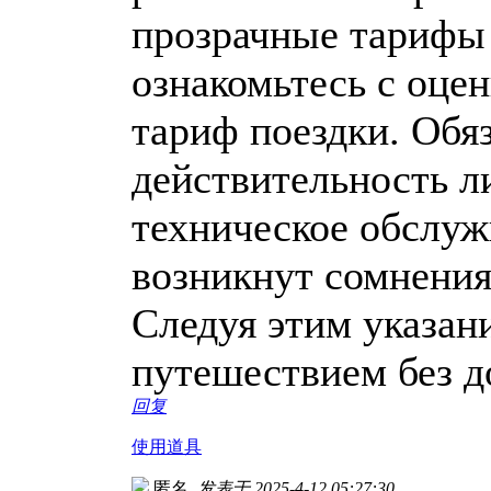
прозрачные тарифы 
ознакомьтесь с оце
тариф поездки. Обя
действительность л
техническое обслуж
возникнут сомнения
Следуя этим указан
путешествием без д
回复
使用道具
匿名
发表于 2025-4-12 05:27:30