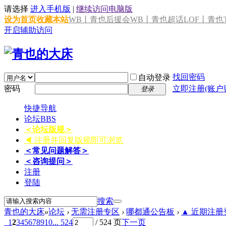
请选择
进入手机版
|
继续访问电脑版
设为首页
收藏本站
WB丨青也后援会
WB丨青也超话
LOF丨青也T
开启辅助访问
找回密码
自动登录
密码
立即注册(账户
登录
快捷导航
论坛
BBS
＜论坛版规＞
◀ 注册并回复版规即可浏览
＜常见问题解答＞
＜咨询提问＞
注册
登陆
搜索
青也的大床
»
论坛
›
无需注册专区
›
哪都通公告板
›
▲ 近期注册登
1
2
3
4
5
6
7
8
9
10
... 524
/ 524 页
下一页