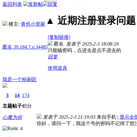
返回列表
▲ 近期注册登录问题丨2
楼主:
青也小管家
[复制链接]
匿名
发表于 2025-2-3 18:08:24
匿名
39.184.7.x:34485
只能输密码，点进去是点不进去的
回复
使用道具
我是一个粉刷匠
3
14
174
主题
帖子
积分
发表于 2025-2-3 21:19:03
来自手机
|
显示全
心魔为你
你好，请问一下，我这个号的密码不记得了想