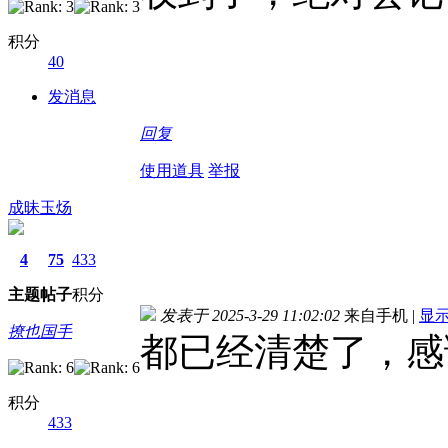
积分
40
发消息
回复
使用道具
举报
成昧玉炀
4
75
433
主题
帖子
积分
发表于 2025-3-29 11:02:02
来自手机
|
显
撩也国手
都已经清楚了，感
积分
433