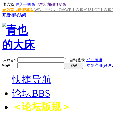
请选择
进入手机版
|
继续访问电脑版
设为首页
收藏本站
WB丨青也后援会
WB丨青也超话
LOF丨青也T
开启辅助访问
找回密码
自动登录
密码
立即注册(账户
登录
快捷导航
论坛
BBS
＜论坛版规＞