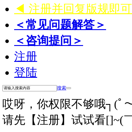
◀ 注册并回复版规即
＜常见问题解答＞
＜咨询提问＞
注册
登陆
搜索
哎呀，你权限不够哦┐(ﾟ～
请先【注册】试试看[]~(￣