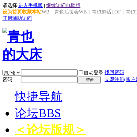
请选择
进入手机版
|
继续访问电脑版
设为首页
收藏本站
WB丨青也后援会
WB丨青也超话
LOF丨青也T
开启辅助访问
找回密码
自动登录
密码
立即注册(账户
登录
快捷导航
论坛
BBS
＜论坛版规＞