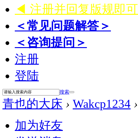
◀ 注册并回复版规即
＜常见问题解答＞
＜咨询提问＞
注册
登陆
搜索
青也的大床
›
Wakcp1234
›
加为好友